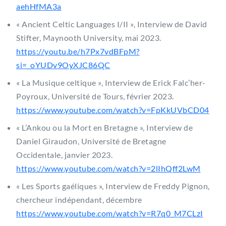
aehHfMA3a
« Ancient Celtic Languages I/II », Interview de David
Stifter, Maynooth University, mai 2023.
https://youtu.be/h7Px7vdBFpM?
si=_oYUDv9OyXJC86QC
« La Musique celtique », Interview de Erick Falc’her-
Poyroux, Université de Tours, février 2023.
https://www.youtube.com/watch?v=FpKkUVbCD04
« L’Ankou ou la Mort en Bretagne », Interview de
Daniel Giraudon, Université de Bretagne
Occidentale, janvier 2023.
https://www.youtube.com/watch?v=2lIhQff2LwM
« Les Sports gaéliques », Interview de Freddy Pignon,
chercheur indépendant, décembre
https://www.youtube.com/watch?v=R7q0_M7CLzI