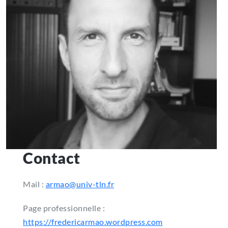
Contact
Mail :
armao@univ-tln.fr
Page professionnelle :
https://fredericarmao.wordpress.com