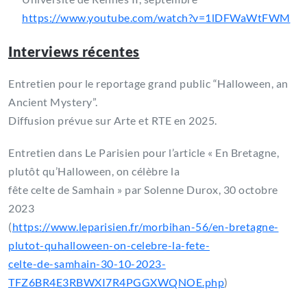
https://www.youtube.com/watch?v=1lDFWaWtFWM
Interviews récentes
Entretien pour le reportage grand public “Halloween, an
Ancient Mystery”.
Diffusion prévue sur Arte et RTE en 2025.
Entretien dans Le Parisien pour l’article « En Bretagne,
plutôt qu’Halloween, on célèbre la
fête celte de Samhain » par Solenne Durox, 30 octobre
2023
(
https://www.leparisien.fr/morbihan-56/en-bretagne-
plutot-quhalloween-on-celebre-la-fete-
celte-de-samhain-30-10-2023-
TFZ6BR4E3RBWXI7R4PGGXWQNOE.php
)