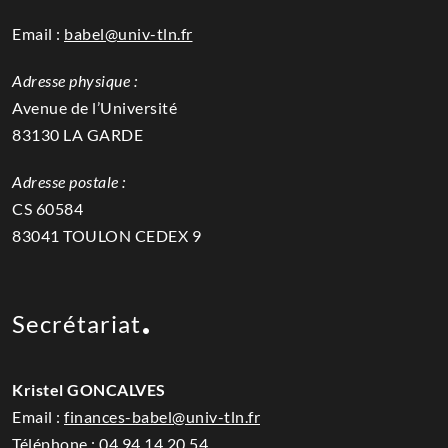
Email :
babel@univ-tln.fr
Adresse physique :
Avenue de l’Université
83130 LA GARDE
Adresse postale :
CS 60584
83041 TOULON CEDEX 9
Secrétariat
Kristel GONCALVES
Email :
finances-babel@univ-tln.fr
Téléphone :
04.94.14.20.54