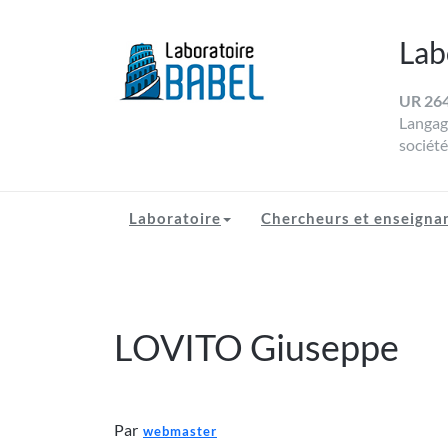
Skip
to
Lab
content
UR 26
LABORATOIRE BAB
Université de Toulon
Langage
société
Laboratoire
Chercheurs et enseigna
LOVITO Giuseppe
Par
webmaster