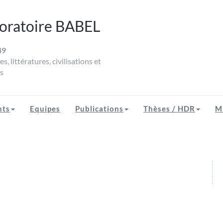
oratoire BABEL
49
EL
s, littératures, civilisations et
s
nts
Equipes
Publications
Thèses / HDR
M