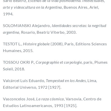
Sarlo Beatriz,
Escenas de la vida posmoderna. Intelectuales,
arte y videocultura en la Argentina
, Buenos Aires, Ariel,
1994.
SOLOMIANSKI Alejandro,
Identidades secretas: la negritud
argentina,
Rosario, Beatriz Viterbo, 2003.
TESTOT L.,
Histoire globale
(2008),
Paris, Editions Sciences
Humaines, 2015.
TOSSOU OKRI P.,
Corpographie et corpologie
, paris, Plumes
Soleil, 2018.
Valcárcel Luis Eduardo,
Tempestad en los Andes
, Lima,
Editorial Universo, 1972 [1927].
Vasconcelos José,
La raza cósmica
, Varsovia, Centro de
Estudios Latinoamericanos, 1993 [1925].