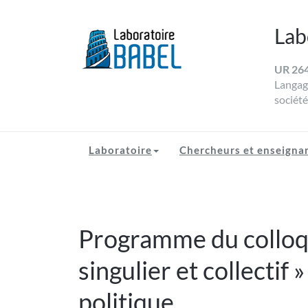
Skip
to
Lab
content
UR 26
LABORATOIRE BAB
Université de Toulon
Langage
société
Laboratoire
Chercheurs et enseigna
Programme du colloqu
singulier et collectif 
politique