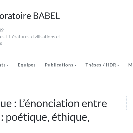
oratoire BABEL
49
EL
s, littératures, civilisations et
s
nts
Equipes
Publications
Thèses / HDR
M
e : L’énonciation entre
» : poétique, éthique,