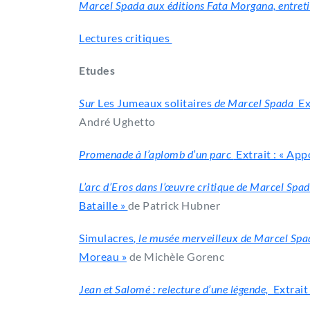
Marcel Spada aux éditions Fata Morgana, entret
Lectures critiques
Etudes
Sur
Les Jumeaux solitaires
de Marcel Spada
Ex
André Ughetto
Promenade à l’aplomb d’un parc
Extrait : « App
L’arc d’Eros dans l’œuvre critique de Marcel Spa
Bataille »
de Patrick Hubner
Simulacres
, le musée merveilleux de Marcel Spa
Moreau »
de Michèle Gorenc
Jean et Salomé : relecture d’une légende,
Extrait