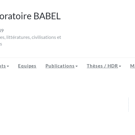
oratoire BABEL
49
EL
s, littératures, civilisations et
s
nts
Equipes
Publications
Thèses / HDR
M