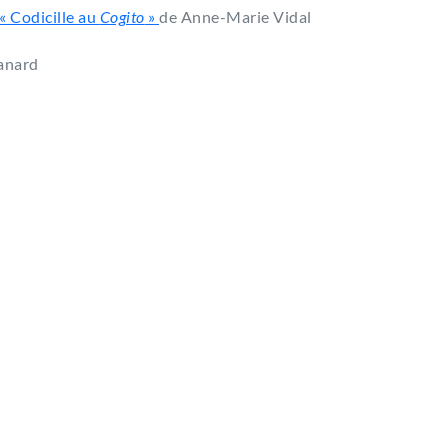
 « Codicille au
Cogito
»
de Anne-Marie Vidal
anard