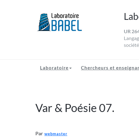
Skip
to
Lab
content
UR 26
LABORATOIRE BAB
Université de Toulon
Langage
société
Laboratoire
Chercheurs et enseigna
Var & Poésie 07.
Par
webmaster