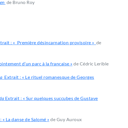
ien
de Bruno Roy
trait : « Première désincarnation provisoire »
de
ointement d’un parc à la française »
de Cédric Lerible
da
Extrait : « Le rituel romanesque de Georges
da
Extrait : « Sur quelques succubes de Gustave
 : « La danse de Salomé »
de Guy Auroux