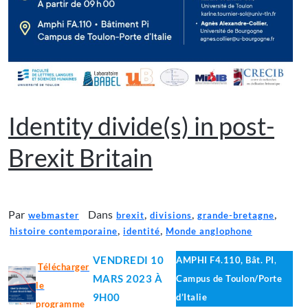
Identity divide(s) in post-
Brexit Britain
Par
Dans
,
,
,
webmaster
brexit
divisions
grande-bretagne
,
,
histoire contemporaine
identité
Monde anglophone
VENDREDI 10
AMPHI F4.110,
Bât. PI
,
Télécharger
MARS 2023 À
Campus de Toulon/Porte
le
9H00
d’Italie
programme