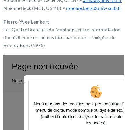
Frédéric Armao (MCF-HDR, UTLN) •
armao@univ-tln.fr
Noémie Beck (MCF, USMB) •
noemie.beck@univ-smb.fr
Pierre-Yves Lambert
Les Quatre Branches du Mabinogi, entre interprétation
dumézilienne et thèmes internationaux : l’exégèse de
Brinley Rees (1975)