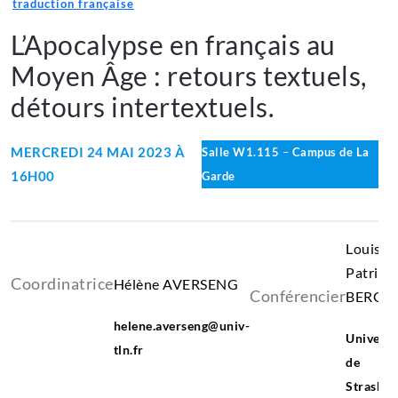
traduction française
L’Apocalypse en français au
Moyen Âge : retours textuels,
détours intertextuels.
MERCREDI 24 MAI 2023 À
Salle W1.115
–
Campus de La
16H00
Garde
Louis-
Patrick
Coordinatrice
Hélène AVERSENG
Conférencier
BERGO
Youssef
helene.averseng@univ-
LP
Universi
FERDJANI
tln.fr
de
Strasbo