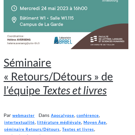
Séminaire
« Retours/Détours » de
l’équipe
Textes et livres
Par
Dans
,
,
webmaster
Apocalypse
conférence
,
,
,
intertextualité
littérature médiévale
Moyen Âge
,
,
séminaire Retours/Détours
Textes et livres