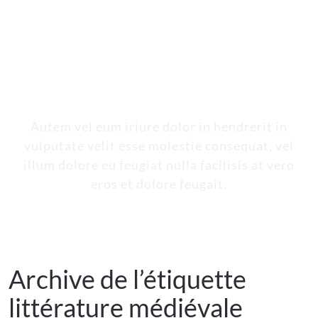
Titre de
l’étiquette
Autem vel eum iriure dolor in hendrerit in
vulputate velit esse molestie consequat, vel
illum dolore eu feugiat nulla facilisis at vero
eros et dolore feugait.
Archive de l’étiquette
littérature médiévale