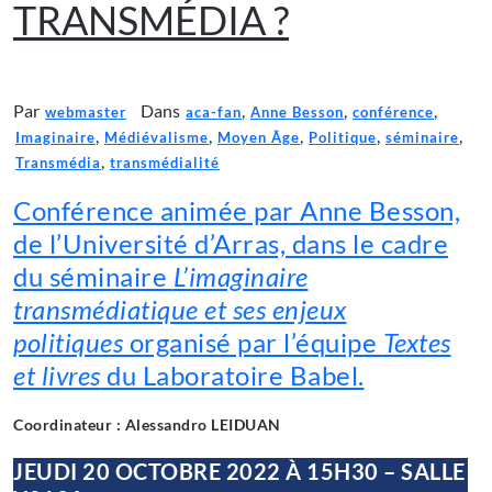
TRANSMÉDIA ?
Par
Dans
,
,
,
webmaster
aca-fan
Anne Besson
conférence
,
,
,
,
,
Imaginaire
Médiévalisme
Moyen Âge
Politique
séminaire
,
Transmédia
transmédialité
Conférence animée par Anne Besson,
de l’Université d’Arras, dans le cadre
du séminaire
L’imaginaire
transmédiatique et ses enjeux
politiques
organisé par l’équipe
Textes
et livres
du Laboratoire Babel.
Coordinateur : Alessandro LEIDUAN
JEUDI 20 OCTOBRE 2022 À 15H30 – SALLE