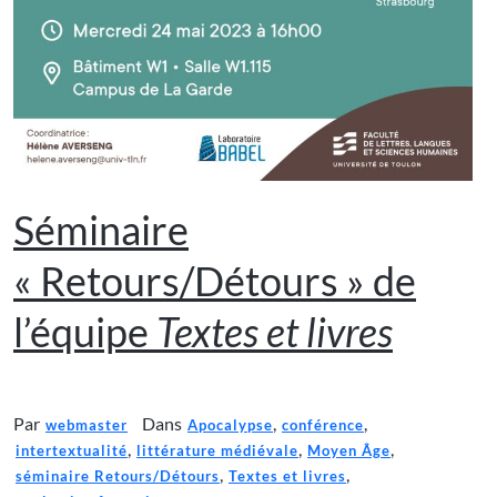
Séminaire
« Retours/Détours » de
l’équipe
Textes et livres
Par
Dans
,
,
webmaster
Apocalypse
conférence
,
,
,
intertextualité
littérature médiévale
Moyen Âge
,
,
séminaire Retours/Détours
Textes et livres