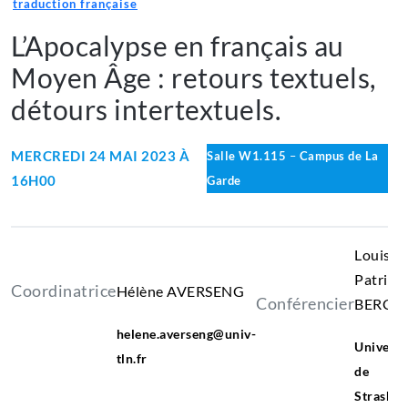
traduction française
L’Apocalypse en français au
Moyen Âge : retours textuels,
détours intertextuels.
MERCREDI 24 MAI 2023 À
Salle W1.115
–
Campus de La
16H00
Garde
Louis-
Patrick
Coordinatrice
Hélène AVERSENG
Conférencier
BERGO
Youssef
helene.averseng@univ-
LP
Universi
FERDJANI
tln.fr
de
Strasbo