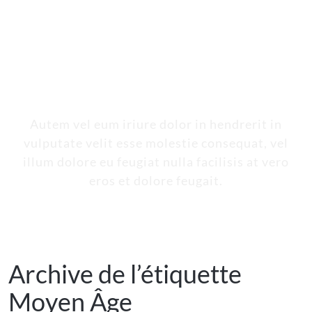
Titre de
l’étiquette
Autem vel eum iriure dolor in hendrerit in
vulputate velit esse molestie consequat, vel
illum dolore eu feugiat nulla facilisis at vero
eros et dolore feugait.
Archive de l’étiquette
Moyen Âge